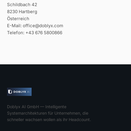
Schildbach 42
8230 Hartberg
Österreich
E-Mail: office@doblyx.com
Telefon: +43 676 5800866
Doblyx AI GmbH — Intelligente
Systemarchitekturen für Unternehmen, die
schneller wachsen wollen als ihr Headcount.