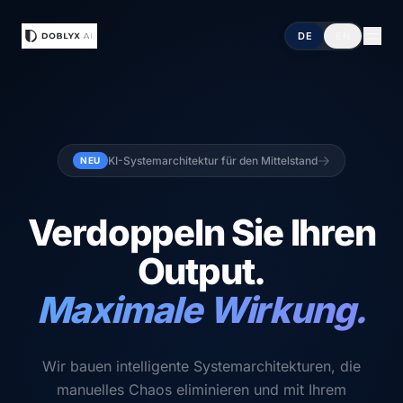
DE
EN
KI-Systemarchitektur für den Mittelstand
NEU
Verdoppeln Sie Ihren
Output.
Maximale Wirkung.
Wir bauen intelligente Systemarchitekturen, die
manuelles Chaos eliminieren und mit Ihrem