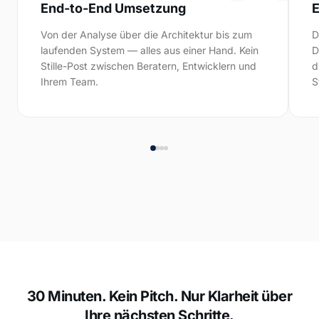
End-to-End Umsetzung
E
Von der Analyse über die Architektur bis zum
D
laufenden System — alles aus einer Hand. Kein
D
Stille-Post zwischen Beratern, Entwicklern und
d
Ihrem Team.
S
30 Minuten. Kein Pitch. Nur Klarheit über
Ihre nächsten Schritte.