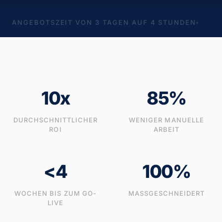
ANGEBOTSZEIT VON 3 TAGEN AUF 4 STUNDEN
10x
85%
DURCHSCHNITTLICHER
WENIGER MANUELLE
ROI
ARBEIT
<4
100%
WOCHEN BIS ZUM GO-
MASSGESCHNEIDERT
LIVE