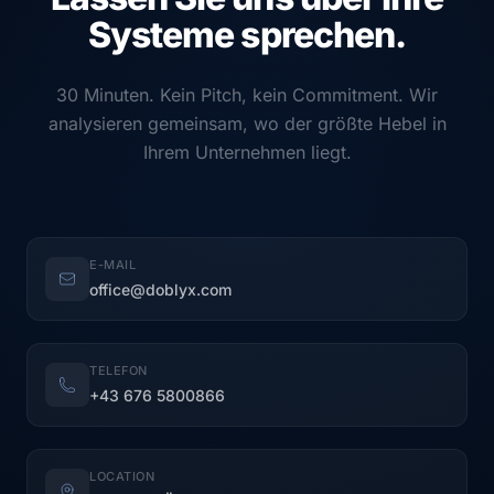
Systeme sprechen.
30 Minuten. Kein Pitch, kein Commitment. Wir
analysieren gemeinsam, wo der größte Hebel in
Ihrem Unternehmen liegt.
E-MAIL
office@doblyx.com
TELEFON
+43 676 5800866
LOCATION