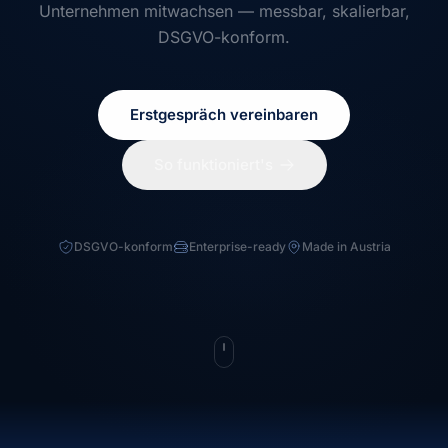
Unternehmen mitwachsen — messbar, skalierbar,
DSGVO-konform.
Erstgespräch vereinbaren
So funktioniert's
DSGVO-konform
Enterprise-ready
Made in Austria